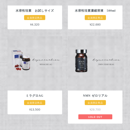
水溶性珪素 お試しサイズ
水溶性珪素濃縮溶液 500ml
会員限定商品
会員限定商品
¥4,320
¥22,680
ミラグロAG
NMN ゼロリアル
会員限定商品
会員限定商品
¥13,500
¥29,700
SOLD OUT