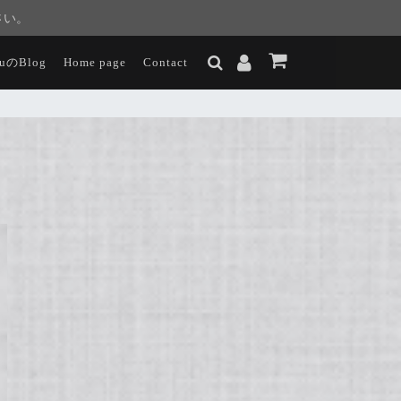
さい。
luのBlog
Home page
Contact