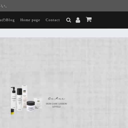
さい。
luのBlog
Home page
Contact