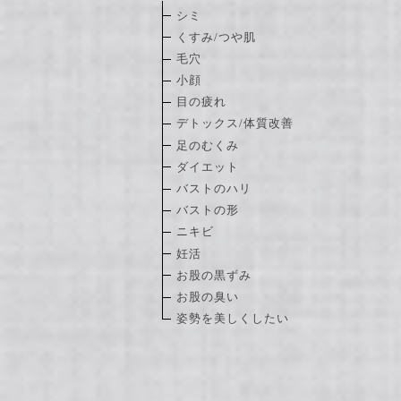
シミ
くすみ/つや肌
毛穴
小顔
目の疲れ
デトックス/体質改善
足のむくみ
ダイエット
バストのハリ
バストの形
ニキビ
妊活
お股の黒ずみ
お股の臭い
姿勢を美しくしたい