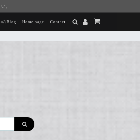
さい。
luのBlog
Home page
Contact