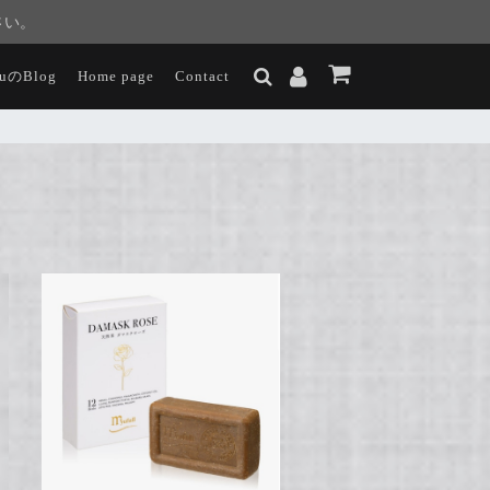
さい。
luのBlog
Home page
Contact