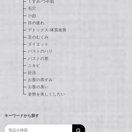
くすみ/つや肌
毛穴
小顔
目の疲れ
デトックス/体質改善
足のむくみ
ダイエット
バストのハリ
バストの形
ニキビ
妊活
お股の黒ずみ
お股の臭い
姿勢を美しくしたい
キーワードから探す