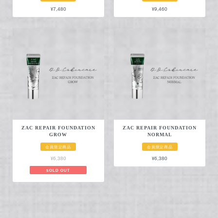
¥7,480
¥9,460
ZAC REPAIR FOUNDATION
ZAC REPAIR FOUNDATION
GROW
NORMAL
会員限定商品
会員限定商品
¥6,380
¥6,380
SOLD OUT