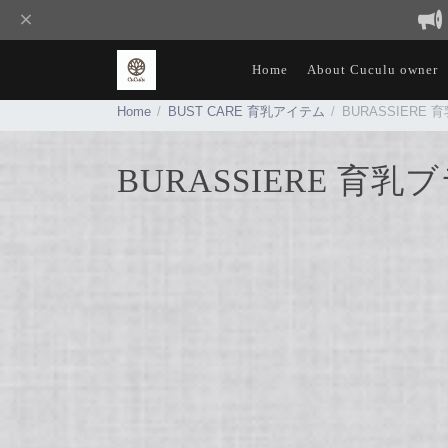
Home
About Cuculu owner
Home
BUST CARE 育乳アイテム
BURASSIERE
BURASSIERE 育