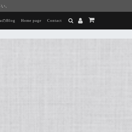
さい。
luのBlog
Home page
Contact