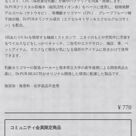
るミスト。CPL（環状重合乳酸）が菌やバクテリアを消臭・除菌します。
Dr.PURクリスタル双極水（磁気活性イオン水）をベースに使用し、植物発酵
アルコール（サトウキビ）、有機酸オリゴマー（CPL）、グレープフルーツ種
子抽出物、Dr.PURオリジナル成分（エクセルキトサン＆エクセルグルコサミ
ン）を配合。
1回あたり0.3ccを噴射する極細ミストガンで、ニオイのもとや空気中に浮遊す
るウイルスなどをしっかりキャッチ。ご自宅やエステサロン、施設、車、ペ
ットアイテム、マスクなど衛生が気になる場所やアイテムに吹きかけて使用
できます。
乳酸オリゴマーの製造メーカーと熊本県立大学の産学連携による開発商品を
基に、Dr.PUR BEAUTEがオリジナル開発した環境に配慮した製品です。
無添加・無香料・化学薬品不使用
¥770
コミュニティ会員限定商品