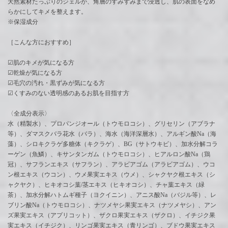
天然素材たっぷりのジェルが、角層のすみずみまで浸透し、肌の表面をなめ
らかにしてキメを整えます。
※保湿成分
［こんな方におすすめ］
☑︎肌のキメが気になる方
☑︎乾燥が気になる方
☑︎毛穴の汚れ・黒ずみが気になる方
☑︎くすみのない透明感のあるお肌を目指す方
〈全成分表示〉
水（精製水）、プロパンジオール（トウモロコシ）、グリセリン（アブラナ
等）、ダマスクバラ花水（バラ）、海水（海洋深層水）、アルギン酸Na（海
藻）、シロキクラゲ多糖体（キクラゲ）、BG（サトウキビ）、加水分解コラ
ーゲン（魚鱗）、キサンタンガム（トウモロコシ）、ヒアルロン酸Na（鶏
冠）、サフランエキス（サフラン）、アラビアゴム（アラビアゴム）、ウコ
ン根エキス（ウコン）、ウメ果実エキス（ウメ）、シャクヤク根エキス（シ
ャクヤク）、ヒキオコシ葉/茎エキス（ヒキオコシ）、チャ葉エキス（緑
茶）、加水分解ハトムギ種子（ヨクイニン）、アニス酸Na（バジル等）、レ
ブリン酸Na（トウモロコシ）、ナツメヤシ果実エキス（ナツメヤシ）、アン
ズ果実エキス（アプリコット）、ザクロ果実エキス（ザクロ）、イチジク果
実エキス（イチジク）、リンゴ果実エキス（青リンゴ）、ブドウ果実エキス