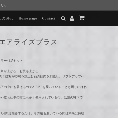
さい。
luのBlog
Home page
Contact
SEエアライズプラス
ラー×3足セット
口角が上がる！お尻も上がる！
つのくぼみが姿勢を矯正し顔の筋肉を刺激し、リフトアップへ
下の中にも履けるのでAIRISEを履いていることも周りにはわ
場や立ち仕事の方にも多く使用されている今、話題の靴下で
で1分間足踏みするだけ。その後も履いている間は効果は持続