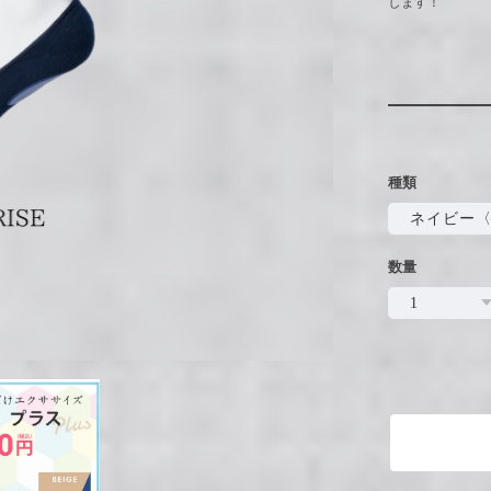
します！
種類
数量