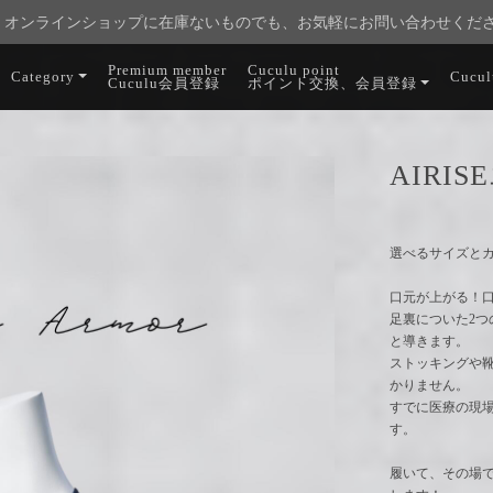
オンラインショップに在庫ないものでも、お気軽にお問い合わせくだ
Premium member
Cuculu point
Category
Cucu
Cuculu会員登録
ポイント交換、会員登録
AIRI
選べるサイズとカ
口元が上がる！
足裏についた2
と導きます。
ストッキングや靴
かりません。
すでに医療の現
す。
履いて、その場