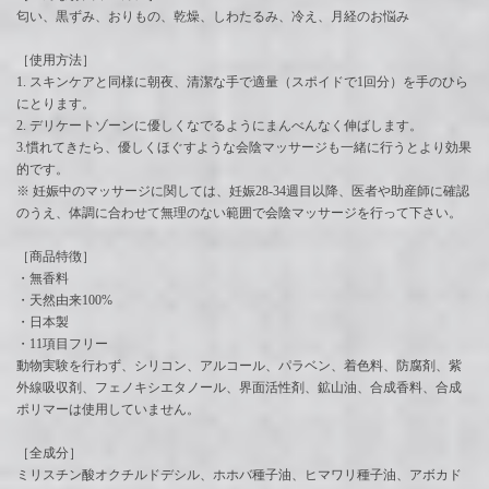
匂い、黒ずみ、おりもの、乾燥、しわたるみ、冷え、月経のお悩み
［使用方法］
1. スキンケアと同様に朝夜、清潔な手で適量（スポイドで1回分）を手のひら
にとります。
2. デリケートゾーンに優しくなでるようにまんべんなく伸ばします。
3.慣れてきたら、優しくほぐすような会陰マッサージも一緒に行うとより効果
的です。
※ 妊娠中のマッサージに関しては、妊娠28-34週目以降、医者や助産師に確認
のうえ、体調に合わせて無理のない範囲で会陰マッサージを行って下さい。
［商品特徴］
・無香料
・天然由来100%
・日本製
・11項目フリー
動物実験を行わず、シリコン、アルコール、パラベン、着色料、防腐剤、紫
外線吸収剤、フェノキシエタノール、界面活性剤、鉱山油、合成香料、合成
ポリマーは使用していません。
［全成分］
ミリスチン酸オクチルドデシル、ホホバ種子油、ヒマワリ種子油、アボカド