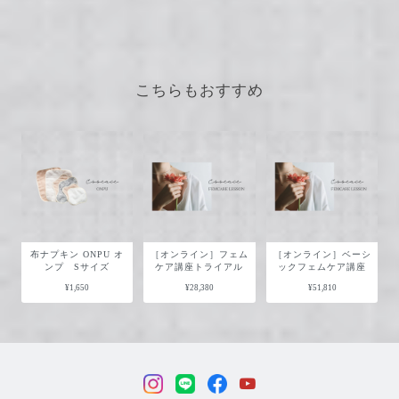
こちらもおすすめ
布ナプキン ONPU オ
［オンライン］フェム
［オンライン］ベーシ
ンプ Sサイズ
ケア講座トライアル
ックフェムケア講座
¥1,650
¥28,380
¥51,810