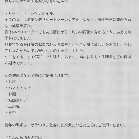
赤ちゃんが舐めても安心なものを実現
デリケートゾーンケアオイル。
全ての女性に必要なデリケートゾーンケアをしながら、身体全体に繋がる新
しい健康美容法。
身体のバロメーターでもある膣だから、匂いの変化も分かるよう、あえて無
香料にしました。
粘膜である膣は腕の42倍の経皮吸収率だからこそ肌に優しいを追求し、もし
赤ちゃんが舐めても安心なものを実現しました。
ケアをすることで保湿、ハリ弾力、温まり、匂いおりもの生理痛などの軽減
を期待できます。
その他気になる全身にご使用頂けます。
・お尻
・バストトップ
・お顔
・妊娠線ケア
・二の腕
・背中
長年の黒ずみ、ザラつき、乾燥などが気になるところにご使用ください。
［こんなお悩みの方に］