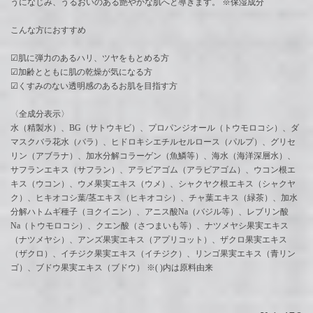
うになじみ、うるおいのある艶やかな肌へと導きます。 ※保湿成分
こんな方におすすめ
☑︎肌に弾力のあるハリ、ツヤをもとめる方
☑︎加齢とともに肌の乾燥が気になる方
☑︎くすみのない透明感のあるお肌を目指す方
〈全成分表示〉
水（精製水）、BG（サトウキビ）、プロパンジオール（トウモロコシ）、ダ
マスクバラ花水（バラ）、ヒドロキシエチルセルロース（パルプ）、グリセ
リン（アブラナ）、加水分解コラーゲン（魚鱗等）、海水（海洋深層水）、
サフランエキス（サフラン）、アラビアゴム（アラビアゴム）、ウコン根エ
キス（ウコン）、ウメ果実エキス（ウメ）、シャクヤク根エキス（シャクヤ
ク）、ヒキオコシ葉/茎エキス（ヒキオコシ）、チャ葉エキス（緑茶）、加水
分解ハトムギ種子（ヨクイニン）、アニス酸Na（バジル等）、レブリン酸
Na（トウモロコシ）、クエン酸（さつまいも等）、ナツメヤシ果実エキス
（ナツメヤシ）、アンズ果実エキス（アプリコット）、ザクロ果実エキス
（ザクロ）、イチジク果実エキス（イチジク）、リンゴ果実エキス（青リン
ゴ）、ブドウ果実エキス（ブドウ） ※( )内は原料由来