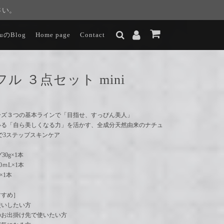
さい。
luのBlog
Home page
Contact
ル ３点セット mini
ーズ３つの基本ラインで「目指せ、すっぴん美人」
いる「自ら美しくなる力」を活かす、全成分天然由来のナチュ
で3ステップスキンケア
30g×1本
0ｍL×1本
×1本
すすめ］
使いしたい方
のお出掛け先で使いたい方