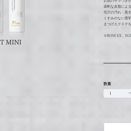
お肌のザラつき
過剰な皮脂によ
毛穴の汚れ・黒
くすみのない透
まつげエクステ
※ROSE EX、
数量