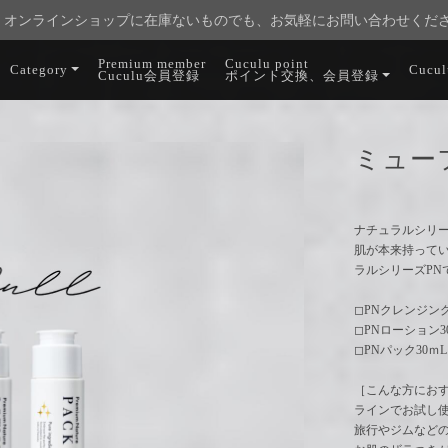
オンラインショップに在庫ないものでも、お気軽にお問い合わせくだ
Premium member
Cuculu point
Category
Cucu
Cuculu会員登録
ポイント交換、会員登録
ミューフ
ナチュラルシリ
肌が本来持って
ラルシリーズPN
◻︎PNクレンジング
◻︎PNローション3
◻︎PNパック30ｍL
［こんな方にお
ラインでお試し
旅行やジムなど