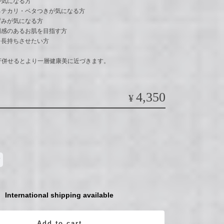
が気になる方
るテカリ・ベタつきが気になる方
ずみが気になる方
明感のあるお肌を目指す方
を長持ちさせたい方
EGF併せるとより一層健康美に近づきます。
4,350
¥
International shipping available
Add to cart