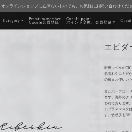
オンラインショップに在庫ないものでも、お気軽にお問い合わせくだ
Premium member
Cuculu point
Category
Cucu
Cuculu会員登録
ポイント交換、会員登録
エピダ
医療レベルのCI
肌荒れやニキビ
の毎日お使いい
またハーブピー
ます。海外のク
われております
ムプラスマスクは
す。敏感肌もO