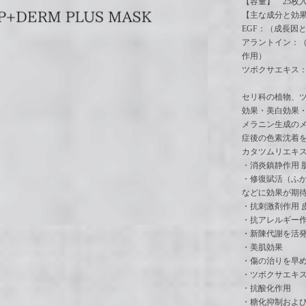
【容量】 25枚
【主な成分と効
EGF：（成長因
アラントイン：
作用）
ツボクサエキス
セリ科の植物、ツ
効果・美白効果
メラニン生成の
症後の色素沈着
カタツムリエキ
・消炎鎮静作用 
・修復賦活（ふか
などに効果が期
・抗刺激剤作用 
・抗アレルギー
・新陳代謝を活
・美肌効果
・傷の治りを早
・ツボクサエキ
・抗酸化作用
・糖化抑制および