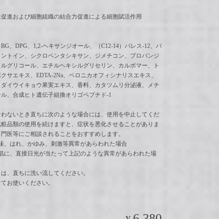
生促進および細胞組織の結合力促進による細胞賦活作用
G、DPG、1,2‐ヘキサンジオール、（C12-14）パレス‐12、パ
ラントイン、シクロペンタシキサン、ジメチコン、プロパンジ
リルグリコール、エチルヘキシルグリセリン、カルボマー、ト
クサエキス、EDTA-2Na、ベロニカオフィシナリスエキス、
、ダイウイキョウ果実エキス、香料、カタツムリ分泌液、メチ
ル、合成ヒト遺伝子組換オリゴペプチド‐1
】
合わないとき直ちに次のような場合には、使用を中止してくだ
化粧品類の使用を続けますと、症状を悪化させることがありま
専門医等にご相談されることをおすすめします。
赤味、はれ、かゆみ、刺激等異常があらわれた場合
お肌に、直接日光が当たって上記のような異常があらわれた場
きは、直ちに洗い流してください。
けてお使いください。
6,380