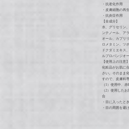
・抗老化作用
・皮膚細胞の再
・抗炎症作用
【全成分】
水、グリセリン、B
ンテノール、ア
オール、カプリ
ロメタミン、ツボ
ドクダミエキス
ルプロパンジオー
【使用上の注意
化粧品がお肌に
さい。そのまま
すので、皮膚科
（1）使用中、
（2）使用した
合
・目に入ったと
・目の周囲を避