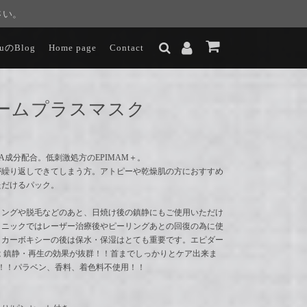
さい。
luのBlog
Home page
Contact
ームプラスマスク
CA成分配合。低刺激処方のEPIMAM＋。
が繰り返しできてしまう方。アトピーや乾燥肌の方におすすめ
ただけるパック。
リングや脱毛などのあと、日焼け後の鎮静にもご使用いただけ
リニックではレーザー治療後やピーリングあとの回復の為に使
。カーボキシーの後は保水・保湿はとても重要です。エピダー
 鎮静・再生の効果が抜群！！首までしっかりとケア出来ま
K！！パラベン、香料、着色料不使用！！