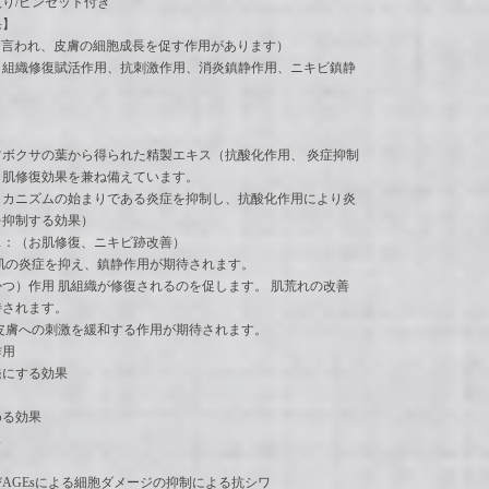
入り/ピンセット付き
果】
と言われ、皮膚の細胞成長を促す作用があります）
（組織修復賦活作用、抗刺激作用、消炎鎮静作用、ニキビ鎮静
：
ボクサの葉から得られた精製エキス（抗酸化作用、 炎症抑制
・肌修復効果を兼ね備えています。
メカニズムの始まりである炎症を抑制し、抗酸化作用により炎
を抑制する効果）
ス：（お肌修復、ニキビ跡改善）
肌の炎症を抑え、鎮静作用が期待されます。
つ）作用 肌組織が修復されるのを促します。 肌荒れの改善
待されます。
皮膚への刺激を緩和する作用が期待されます。
作用
発にする効果
める効果
ス
AGEsによる細胞ダメージの抑制による抗シワ