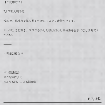
【ご使用方法】
7月下旬入荷予定
洗顔後、化粧水で肌を整えた後にマスクを密着させます。
10〜20分ほど置き、マスクを外した後は残った美容液をお肌になじませてく
ださい。
⸻
内容量25枚入り
⸻
※1 整肌成分
※2 乾燥による
※3 うるおいによる肌印象
¥7,645