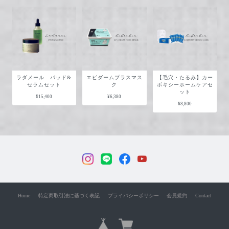
ラダメール パッド&
エピダームプラスマス
【毛穴・たるみ】カー
セラムセット
ク
ボキシーホームケアセ
ット
¥15,400
¥6,380
¥8,800
Home
特定商取引法に基づく表記
プライバシーポリシー
会員規約
Contact