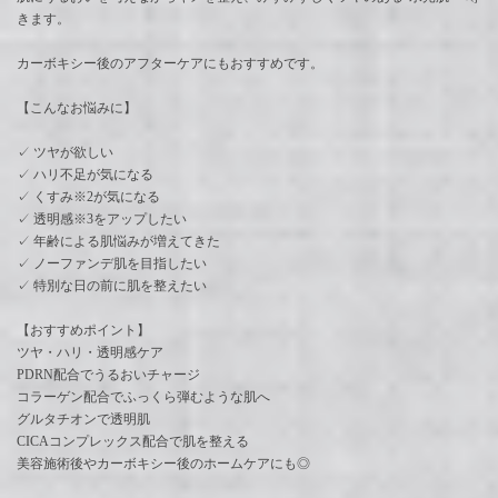
きます。
カーボキシー後のアフターケアにもおすすめです。
【こんなお悩みに】
✓ ツヤが欲しい
✓ ハリ不足が気になる
✓ くすみ※2が気になる
✓ 透明感※3をアップしたい
✓ 年齢による肌悩みが増えてきた
✓ ノーファンデ肌を目指したい
✓ 特別な日の前に肌を整えたい
【おすすめポイント】
ツヤ・ハリ・透明感ケア
PDRN配合でうるおいチャージ
コラーゲン配合でふっくら弾むような肌へ
グルタチオンで透明肌
CICAコンプレックス配合で肌を整える
美容施術後やカーボキシー後のホームケアにも◎