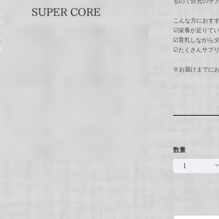
るので目元のケ
こんな方におす
☑︎栄養が足りて
☑︎育乳しながら
☑︎たくさんサプ
※お届けまでに
数量