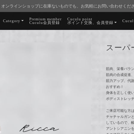
オンラインショップに在庫ないものでも、お気軽にお問い合わせくだ
Premium member
Cuculu point
Category
Cucu
Cuculu会員登録
ポイント交換、会員登録
スーパ
筋肉、栄養バラ
筋肉の合成促進
筋力アップ、代
おすすめ！
身体を正しく使
ボディストレッ
ご来店可能な方
チャチャルガンと
しているので、
アントシアニン