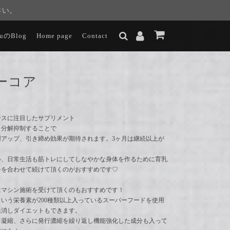
さい。
luのBlog
Home page
Contact
ーコア
ンスに注目したサプリメント
、分解抑制することで
謝アップ、引き締め効果が期待されます。3ヶ月は継続以上が
い、日常生活も筋トレにしてしなやかな身体を作るために育乳
チを合わせて続けて頂くのがおすすめです♡
はマシン施術を受けて頂くのもおすすめです！
いう栄養素が200種類以上入っているスーパーフードを使用
帳消しダイエットもできます。
を凝縮、さらに発行濃縮を繰り返し機能強化した成分も入って