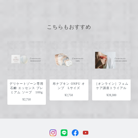
こちらもおすすめ
デリケートゾーン専用
布ナプキン ONPU オ
［オンライン］フェム
石鹸 エッセンス プレ
ンプ Lサイズ
ケア講座トライアル
ミアム ソープ 100g
¥2,750
¥28,380
¥2,750