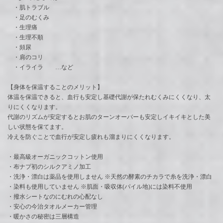
・肌トラブル
・足のむくみ
・生理痛
・生理不順
・頻尿
・肩のコリ
・イライラ …など
【身体を保温することのメリット】
体温を保温できると、血行も安定し基礎代謝が保たれむくみにくくなり、太
りにくくなります。
代謝のリズムが安定するとお肌のターンオーバーも安定しイキイキとした美
しい状態を保てます。
冷えを防ぐことで血行が安定し疲れも溜まりにくくなります。
・最高級オーガニックコットン使用
・布ナプ初のシルクアミノ加工
・洗浄・漂白は薬品を使用しません ※天然の酵素のチカラで糸を洗浄・漂白
・染料も使用していません ※肌面・吸収体(パイル地)には染料不使用
・撥水シートなのにむれの心配なし
・安心の今治タオルメーカー管理
・暖かさの秘密は三層構造