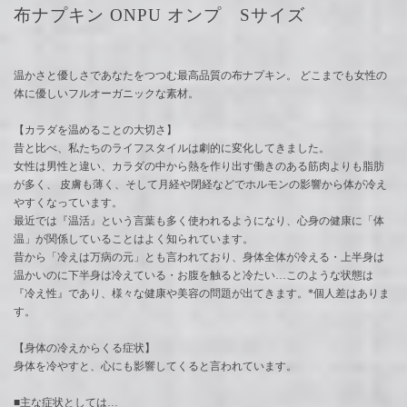
布ナプキン ONPU オンプ Sサイズ
温かさと優しさであなたをつつむ最高品質の布ナプキン。 どこまでも女性の
体に優しいフルオーガニックな素材。
【カラダを温めることの大切さ】
昔と比べ、私たちのライフスタイルは劇的に変化してきました。
女性は男性と違い、カラダの中から熱を作り出す働きのある筋肉よりも脂肪
が多く、 皮膚も薄く、そして月経や閉経などでホルモンの影響から体が冷え
やすくなっています。
最近では『温活』という言葉も多く使われるようになり、心身の健康に「体
温」が関係していることはよく知られています。
昔から「冷えは万病の元」とも言われており、身体全体が冷える・上半身は
温かいのに下半身は冷えている・お腹を触ると冷たい…このような状態は
『冷え性』であり、様々な健康や美容の問題が出てきます。*個人差はありま
す。
【身体の冷えからくる症状】
身体を冷やすと、心にも影響してくると言われています。
■主な症状としては…