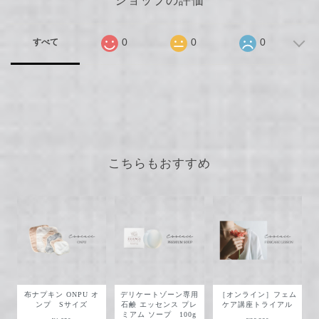
ショップの評価
0
0
0
すべて
こちらもおすすめ
布ナプキン ONPU オ
デリケートゾーン専用
［オンライン］フェム
ンプ Sサイズ
石鹸 エッセンス プレ
ケア講座トライアル
ミアム ソープ 100g