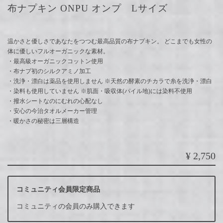
布ナプキン ONPU オンプ Lサイズ
温かさと優しさであなたをつつむ最高品質の布ナプキン。 どこまでも女性の
体に優しいフルオーガニックな素材。
・最高級オーガニックコットン使用
・布ナプ初のシルクアミノ加工
・洗浄・漂白は薬品を使用しません ※天然の酵素のチカラで糸を洗浄・漂白
・染料も使用していません ※肌面・吸収体(パイル地)には染料不使用
・撥水シートなのにむれの心配なし
・安心の今治タオルメーカー管理
・暖かさの秘密は三層構造
¥2,750
コミュニティ会員限定商品
コミュニティの会員のみ購入できます