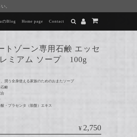
さい。
luのBlog
Home page
Contact
ートゾーン専用石鹸 エッセ
レミアム ソープ 100g
て、潤う全身使える家族のためのおまたソープ
練石鹸
配合
合
ン酸・プラセンタ（胎盤）エキス
2,750
¥