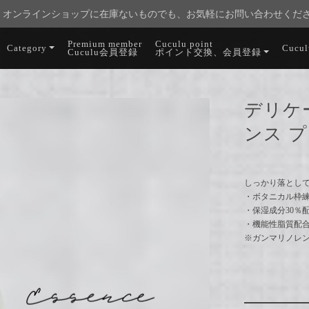
オンラインショップに在庫ないものでも、お気軽にお問い合わせくだ
Premium member
Cuculu point
Category
Cucu
Cuculu会員登録
ポイント交換、会員登録
デリケ
ンス プ
しっかり落とし
・ボタニカル枠
・保湿成分30％
・機能性脂質配
※ガンマリノレ