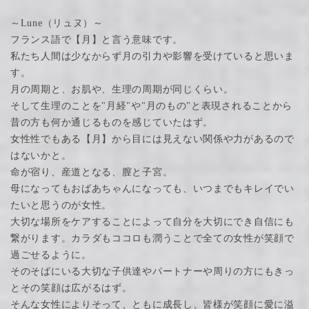
～Lune（リュヌ）～
フランス語で【月】と言う意味です。
私たち人間は少なからず月の引力や影響を受けていると思いま
す。
月の周期と、お肌や、生理の周期が同じくらい。
そして生理のことを"月経"や"月のもの"と表現されることから
昔の方も何か通じるものを感じていたはず。
女性性でもある【月】から目には見えない関係や力があるので
はないかと。
命が宿り、産道となる、膣と子宮。
母になってもおばあちゃんになっても、いつまでもキレイでい
たいと思うのが女性。
大切な場所をケアすることによって自分を大切にでき自信にも
繋がります。カラダもココロも潤うことで全ての女性が笑顔で
過ごせるように。
そのそばにいる大切な子供達やパートナーや周りの方にもきっ
とその笑顔は広がるはず。
そんな女性によりそって、ともに成長し、皆様が笑顔に愛に溢