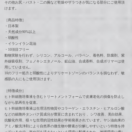
その他お尻・バスト・二の腕など乾燥やザラつきが気になる部分にご使用頂
けます。
［商品特徴］
・日本製
・天然成分90%以上
・弱酸性
・イランイラン花油
・10項目フリー
動物実験を行わず、シリコン、アルコール、パラベン、着色料、防腐剤、紫
外線吸収剤、フェノキシエタノール、鉱山油、合成香料、合成ポリマーは使
用していません。
10のフリー処方と弱酸性によりデリケートゾーンのバランスを損なわず、敏
感肌の人にもご使用頂けます。
［特徴成分］
ヒト幹細胞培養液を含むトリートメントフォームで皮膚老化の損傷を防止し
ながら肌再生を促進。
ヒト幹細胞培養液は生理活性物質やコラーゲン・エラスチン・ヒアルロン酸
などの細胞外タンパク質成分が豊富に含まれており 、シワ改善、美白効果、
抗酸化作用、様々な生理的活性効果が学術発表されています。ヤシ油由来の
アミノ酸洗浄剤により自然界の微生物や酵素が分解しやすいという特徴を持