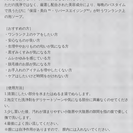
ただの洗浄ではなく、厳選し配合された美容成分により、毎晩のバスタイム
で洗うたびに『保湿・美白 *¹・リバースエイジング*²』が叶うワンランク上
の泡ソープ。
［おすすめの方］
・ワンランク上のケアをしたい方
・安心なものが良い方
・生理中やおりものの匂いが気になる方
・黒ずみくすみが気になる方
・ムレかゆみを感じている方
・脱毛後のお肌が気になる方
・お手入れのアイテムを増やしたくない方
・ケアはしたいけど時間をかけれない方
［使用方法］
1.清潔にしたい部分を水またはぬるま湯でぬらします。
2.泡立てた洗浄剤をデリケートゾーンや気になる部分に満遍なくのせてくださ
い。
3.少し置いた後、汚れが溜まりやすい小陰唇や大陰唇の隙間を指の腹で優しく
撫で洗いします。
4.最後によく洗い流してください。
※膣には自浄作用がありますので、 膣内には入れないでください。