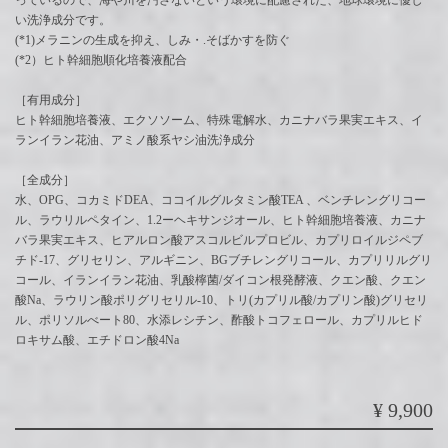
っているので、海や川を汚さないという環境に配慮された、地球環境に優し
い洗浄成分です。
(*1)メラニンの生成を抑え、しみ・.そばかすを防ぐ
(*2）ヒト幹細胞順化培養液配合
［有用成分］
ヒト幹細胞培養液、エクソソーム、特殊電解水、カニナバラ果実エキス、イ
ランイラン花油、アミノ酸系ヤシ油洗浄成分
［全成分］
水、OPG、コカミドDEA、ココイルグルタミン酸TEA 、ベンチレングリコー
ル、ラウリルペタイン、1.2ーヘキサンジオール、ヒト幹細胞培養液、カニナ
バラ果実エキス、ヒアルロン酸アスコルビルプロビル、カプリロイルジペブ
チド-17、グリセリン、アルギニン、BGブチレングリコール、カプリリルグリ
コール、イランイラン花油、乳酸檸菌/ダイコン根発酵液、クエン酸、クエン
酸Na、ラウリン酸ポリグリセリル-10、トリ(カプリル酸/カプリン酸)グリセリ
ル、ポリソルべート80、水添レシチン、酢酸トコフェロール、カプリルヒド
ロキサム酸、エチドロン酸4Na
¥9,900