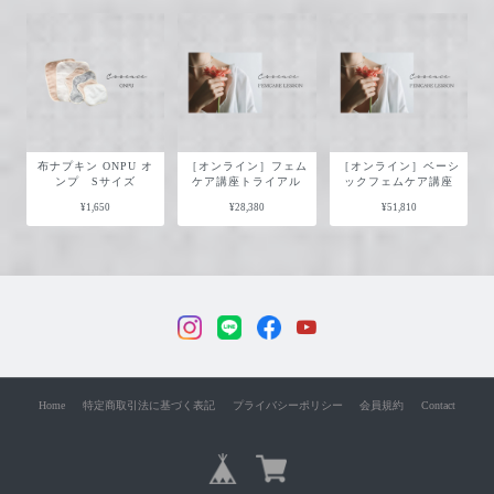
布ナプキン ONPU オ
［オンライン］フェム
［オンライン］ベーシ
ンプ Sサイズ
ケア講座トライアル
ックフェムケア講座
¥1,650
¥28,380
¥51,810
Home
特定商取引法に基づく表記
プライバシーポリシー
会員規約
Contact