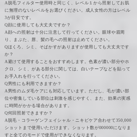
A脱毛フィルター使用時と同じく、レベル１から照射してお肌
に無理のないレベルをお選びください。成人女性の方はレベル
3が目安です。
Q顔に使用しても大丈夫ですか？
A顔への照射は十分に注意して行ってください。眼球や眉周
り、まぶた、唇、髪の毛への照射は止めてください。
Qほくろ、シミ、そばかすがありますが使用しても大丈夫です
か？
A避けて使用することをおすすめします。色素が濃い部分やホ
クロ、シミ、がある部分に関しては、白いテープなどを貼って
お手入れを行ってください。
Q男性にも利用できますか？
A男性のムダ毛ケアにも対応しています。ただし、毛が濃い部
位や密集している部位は刺激を感じやすく、また、効果の実感
に時間がかかる場合があります。
Q何回照射できますか？
A脱毛・コラーゲンフェイシャル・ニキビケア合わせて350,000
ショットまで使用いただけます。ショット数が000000になりま
すと全てのモードで使用ができなくなります。